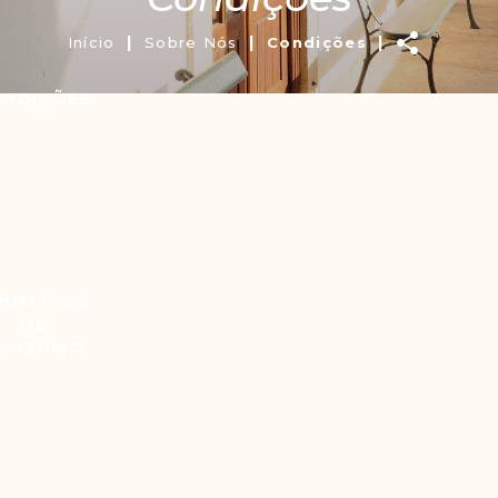
Co
|
|
|
Início
Sobre Nós
Condições
Lin
ONDIÇÕES
ONFLITOS
DE
ONSUMO