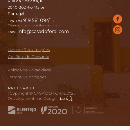
Rua da Boavista, 10
2040-302 Rio Maior
Portugal
*
919 561 094
Tlm. +351
Chamada para rede fixa nacional
info@casadoforal.com
Email
Livro de Reclamações
Conflitos de Consumo
Política de Privacidade
Termos & Condições
RNET 548 ET
|
Copyright © CASA DO FORAL 2025
Development and Design: