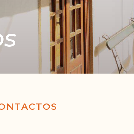
os
ook
hatsApp
Email
Telegram
Share
CONTACTOS