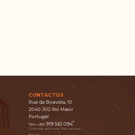
CONTACTOS
Rua da Boavista, 10
2040-302 Rio Maior
Portugal
*
919 561 094
Tlm. +351
Chamada para rede fixa nacional