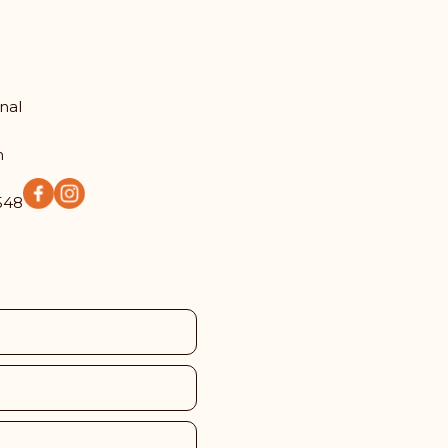
nal
m
548