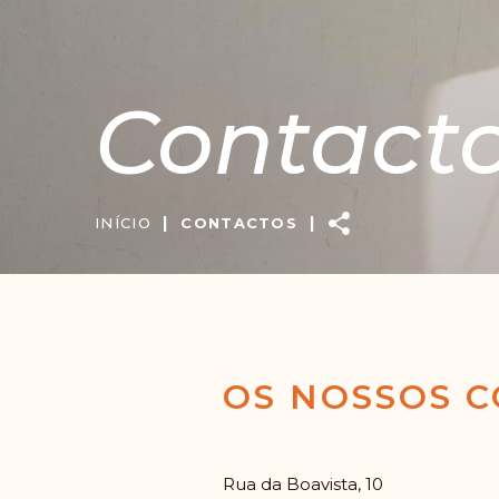
Contact
Copy
Faceb
W
|
|
INÍCIO
CONTACTOS
Link
OS NOSSOS 
Rua da Boavista, 10